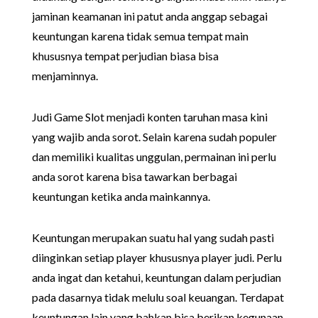
jaminan keamanan ini patut anda anggap sebagai
keuntungan karena tidak semua tempat main
khususnya tempat perjudian biasa bisa
menjaminnya.
Judi Game Slot menjadi konten taruhan masa kini
yang wajib anda sorot. Selain karena sudah populer
dan memiliki kualitas unggulan, permainan ini perlu
anda sorot karena bisa tawarkan berbagai
keuntungan ketika anda mainkannya.
Keuntungan merupakan suatu hal yang sudah pasti
diinginkan setiap player khususnya player judi. Perlu
anda ingat dan ketahui, keuntungan dalam perjudian
pada dasarnya tidak melulu soal keuangan. Terdapat
keuntungan lain yang bahkan bisa berikan kegunaan