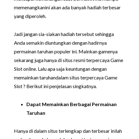
memenangkanini akan ada banyak hadiah terbesar
yang diperoleh.
Jadi jangan sia-siakan hadiah tersebut sehingga
Anda semakin diuntungkan dengan hadirnya
permainan taruhan populer ini. Mainkan gamenya
sekarang juga hanya di situs resmi terpercaya Game
Slot online. Lalu apa saja keuntungan dengan
memainkan taruhandalam situs terpercaya Game
Slot ? Berikut ini penjelasan singkatnya.
Dapat Memainkan Berbagai Permainan
Taruhan
Hanya di dalam situs terlengkap dan terbesar inilah