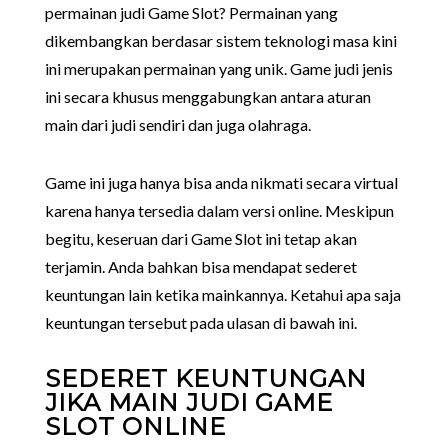
permainan judi Game Slot? Permainan yang
dikembangkan berdasar sistem teknologi masa kini
ini merupakan permainan yang unik. Game judi jenis
ini secara khusus menggabungkan antara aturan
main dari judi sendiri dan juga olahraga.
Game ini juga hanya bisa anda nikmati secara virtual
karena hanya tersedia dalam versi online. Meskipun
begitu, keseruan dari Game Slot ini tetap akan
terjamin. Anda bahkan bisa mendapat sederet
keuntungan lain ketika mainkannya. Ketahui apa saja
keuntungan tersebut pada ulasan di bawah ini.
SEDERET KEUNTUNGAN
JIKA MAIN JUDI GAME
SLOT ONLINE