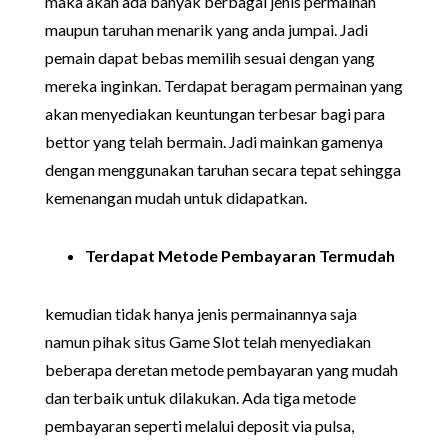
maka akan ada banyak berbagai jenis permainan
maupun taruhan menarik yang anda jumpai. Jadi
pemain dapat bebas memilih sesuai dengan yang
mereka inginkan. Terdapat beragam permainan yang
akan menyediakan keuntungan terbesar bagi para
bettor yang telah bermain. Jadi mainkan gamenya
dengan menggunakan taruhan secara tepat sehingga
kemenangan mudah untuk didapatkan.
Terdapat Metode Pembayaran Termudah
kemudian tidak hanya jenis permainannya saja
namun pihak situs Game Slot telah menyediakan
beberapa deretan metode pembayaran yang mudah
dan terbaik untuk dilakukan. Ada tiga metode
pembayaran seperti melalui deposit via pulsa,