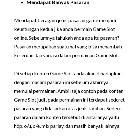
Mendapat Banyak Pasaran
Mendapat beragam jenis pasaran game menjadi
keuntungan kedua jika anda bermain Game Slot
online. Sebelumnya tahukah anda apa itu pasaran?
Pasaran merupakan suatu hal yang bisa menambah
keseruan dan variasi dalam permainan Game Slot.
Di setiap konten Game Slot, anda akan dihadapkan
dengan macam pasaran ini sebelum akhirnya
memulai permainan. Ambil saja contoh pada konten
Game Slot judi , pada permainan ini terdapat sederet
pasaran yang didasarkan atas jenis taruhan. Sederet
pasaran dalam konten tersebut di antaranya yaitu
hdp, o/u, o/e, mix parlay, dan masih banyak lainnya.