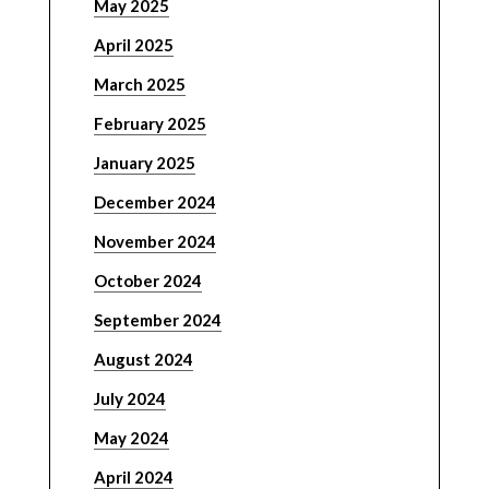
May 2025
April 2025
March 2025
February 2025
January 2025
December 2024
November 2024
October 2024
September 2024
August 2024
July 2024
May 2024
April 2024