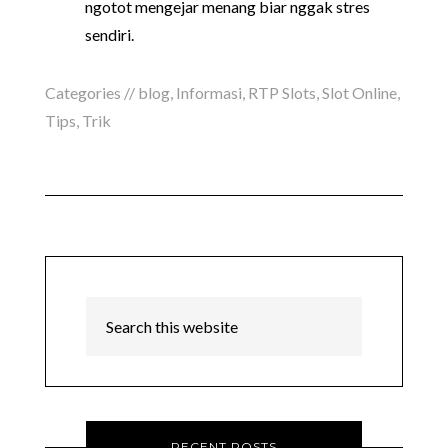
ngotot mengejar menang biar nggak stres
sendiri.
Categories //
blog
,
Informasi
,
RTP Slots
,
Slot Online
,
Tips
,
Trik
RECENT POSTS