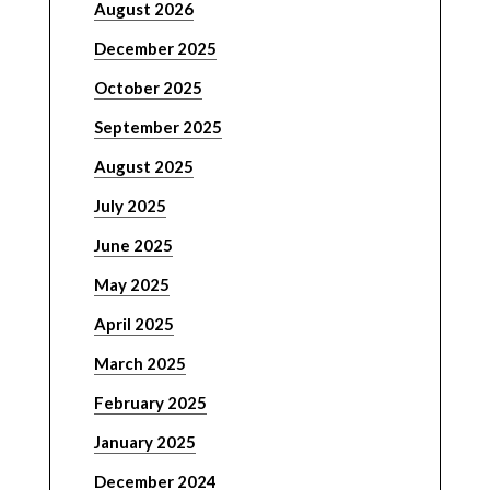
August 2026
December 2025
October 2025
September 2025
August 2025
July 2025
June 2025
May 2025
April 2025
March 2025
February 2025
January 2025
December 2024