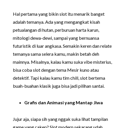
Hal pertama yang bikin slot itu menarik banget
adalah temanya. Ada yang mengangkat kisah
petualangan di hutan, perburuan harta karun,
mitologi dewa-dewi, sampai yang bernuansa
futuristik di luar angkasa. Semakin keren dan relate
temanya sama selera kamu, makin betah deh
mainnya. Misalnya, kalau kamu suka vibe misterius,
bisa coba slot dengan tema Mesir kuno atau
detektif. Tapi kalau kamu tim chill, slot bertema
buah-buahan klasik juga bisa jadi pilihan santai.
Grafis dan Animasi yang Mantap Jiwa
Jujur aja, siapa sih yang nggak suka lihat tampilan
game yang cakep? Slot modern sekarang udah