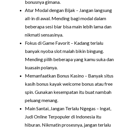
bonusnya gimana.
Atur Modal dengan Bijak – Jangan langsung
all-in di awal. Mending bagi modal dalam
beberapa sesi biar bisa main lebih lama dan
nikmati sensasinya.
Fokus di Game Favorit – Kadang terlalu
banyak nyoba slot malah bikin bingung.
Mending pilih beberapa yang kamu suka dan
kuasain polanya.
Memanfaatkan Bonus Kasino – Banyak situs
kasih bonus kayak welcome bonus atau free
spin. Gunakan kesempatan itu buat nambah
peluang menang.
Main Santai, Jangan Terlalu Ngegas – Ingat,
Judi Online Terpopuler di Indonesia itu
hiburan. Nikmatin prosesnya, jangan terlalu