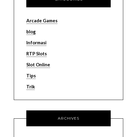
Arcade Games
blog
Informasi
RTP Slots
Slot Online
Tips
Trik
ARCHIVES