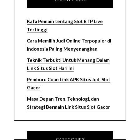
Kata Pemain tentang Slot RTP Live
Tertinggi
Cara Memilih Judi Online Terpopuler di
Indonesia Paling Menyenangkan
Teknik Terbukti Untuk Menang Dalam
Link Situs Slot Hari Ini
Pemburu Cuan Link APK Situs Judi Slot
Gacor
Masa Depan Tren, Teknologi, dan
Strategi Bermain Link Situs Slot Gacor
CATEGORIES