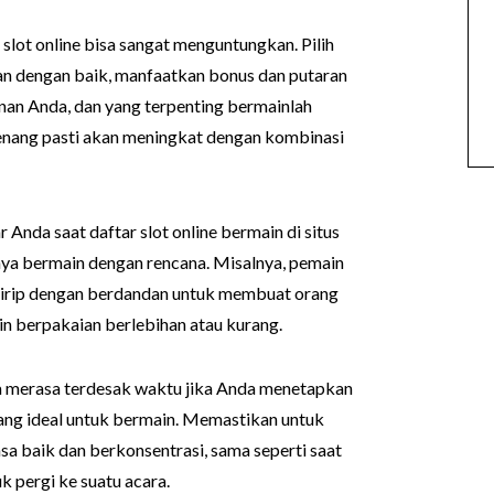
lot online bisa sangat menguntungkan. Pilih
an dengan baik, manfaatkan bonus dan putaran
nginan Anda, dan yang terpenting bermainlah
enang pasti akan meningkat dengan kombinasi
nda saat daftar slot online bermain di situs
ya bermain dengan rencana. Misalnya, pemain
irip dengan berdandan untuk membuat orang
gin berpakaian berlebihan atau kurang.
 merasa terdesak waktu jika Anda menetapkan
yang ideal untuk bermain. Memastikan untuk
 baik dan berkonsentrasi, sama seperti saat
 pergi ke suatu acara.