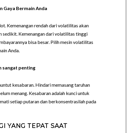
gan Gaya Bermain Anda
lot. Kemenangan rendah dari volatilitas akan
n sedikit. Kemenangan dari volatilitas tinggi
pembayarannya bisa besar. Pilih mesin volatilitas
main Anda.
n sangat penting
nuntut kesabaran. Hindari memasang taruhan
 belum menang. Kesabaran adalah kunci untuk
kmati setiap putaran dan berkonsentrasilah pada
I YANG TEPAT SAAT