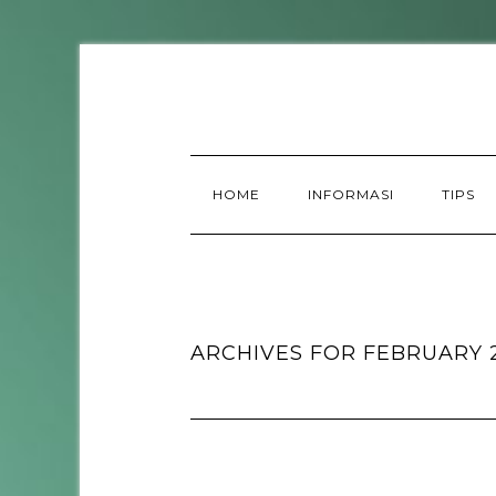
HOME
INFORMASI
TIPS
ARCHIVES FOR FEBRUARY 