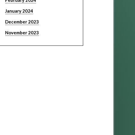
February 2024
January 2024
December 2023
November 2023