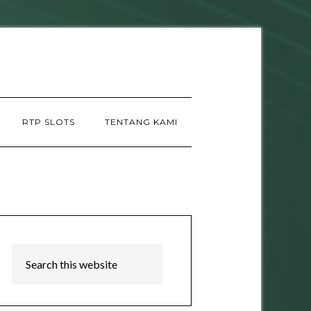
RTP SLOTS
TENTANG KAMI