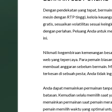
Dengan pendekatan yang tepat, bermain s
mesin dengan RTP tinggi, kelola keuang
gratis, sesuaikan volatilitas sesuai kei
dengan perlahan. Peluang Anda untuk m
ini.
Nikmati kegembiraan kemenangan besar A
web yang tepercaya. Para pemain biasan
membuat anggaran sebelum bermain. M
terkesan di sebuah pesta; Anda tidak in
Anda dapat memainkan permainan tanpa
batasan. Kemudian selalu memilih saat 
memainkan permainan saat pemain merasa
pemain memilih waktu yang optimal untuk