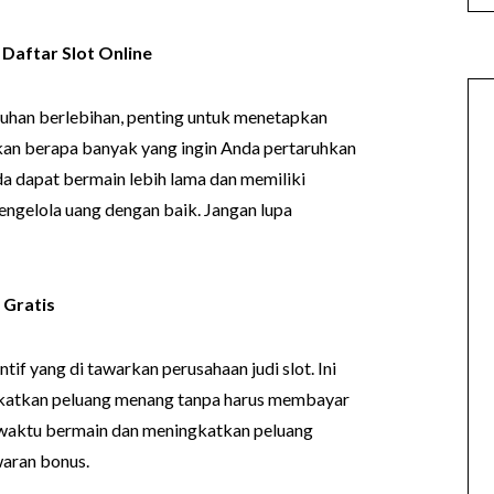
 Daftar Slot Online
uhan berlebihan, penting untuk menetapkan
kan berapa banyak yang ingin Anda pertaruhkan
da dapat bermain lebih lama dan memiliki
engelola uang dengan baik. Jangan lupa
 Gratis
tif yang di tawarkan perusahaan judi slot. Ini
ngkatkan peluang menang tanpa harus membayar
waktu bermain dan meningkatkan peluang
aran bonus.