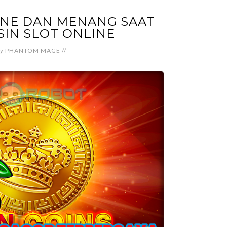
INE DAN MENANG SAAT
IN SLOT ONLINE
y
PHANTOM MAGE
//