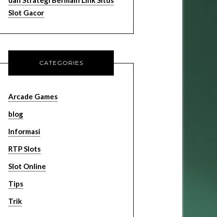
dan Strategi Bermain Link Situs
Slot Gacor
CATEGORIES
Arcade Games
blog
Informasi
RTP Slots
Slot Online
Tips
Trik