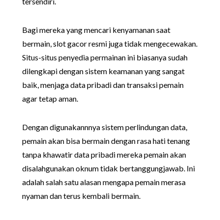
tersendiri.
Bagi mereka yang mencari kenyamanan saat
bermain, slot gacor resmi juga tidak mengecewakan.
Situs-situs penyedia permainan ini biasanya sudah
dilengkapi dengan sistem keamanan yang sangat
baik, menjaga data pribadi dan transaksi pemain
agar tetap aman.
Dengan digunakannnya sistem perlindungan data,
pemain akan bisa bermain dengan rasa hati tenang
tanpa khawatir data pribadi mereka pemain akan
disalahgunakan oknum tidak bertanggungjawab. Ini
adalah salah satu alasan mengapa pemain merasa
nyaman dan terus kembali bermain.