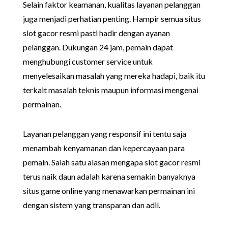
Selain faktor keamanan, kualitas layanan pelanggan
juga menjadi perhatian penting. Hampir semua situs
slot gacor resmi pasti hadir dengan ayanan
pelanggan. Dukungan 24 jam, pemain dapat
menghubungi customer service untuk
menyelesaikan masalah yang mereka hadapi, baik itu
terkait masalah teknis maupun informasi mengenai
permainan.
Layanan pelanggan yang responsif ini tentu saja
menambah kenyamanan dan kepercayaan para
pemain. Salah satu alasan mengapa slot gacor resmi
terus naik daun adalah karena semakin banyaknya
situs game online yang menawarkan permainan ini
dengan sistem yang transparan dan adil.