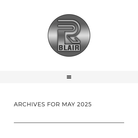
ARCHIVES FOR MAY 2025