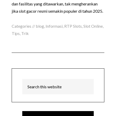
dan fasilitas yang ditawarkan, tak mengherankan
jika slot gacor resmi semakin populer di tahun 2025.
Categories //
blog
,
Informasi
,
RTP Slots
,
Slot Online
,
Tips
,
Trik