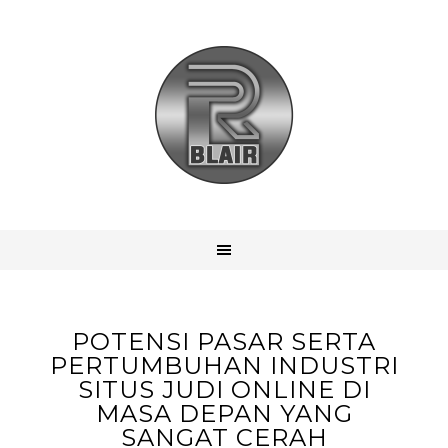
POTENSI PASAR SERTA
PERTUMBUHAN INDUSTRI
SITUS JUDI ONLINE DI
MASA DEPAN YANG
SANGAT CERAH