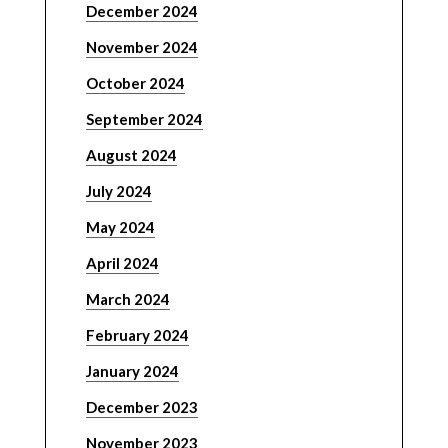
December 2024
November 2024
October 2024
September 2024
August 2024
July 2024
May 2024
April 2024
March 2024
February 2024
January 2024
December 2023
November 2023