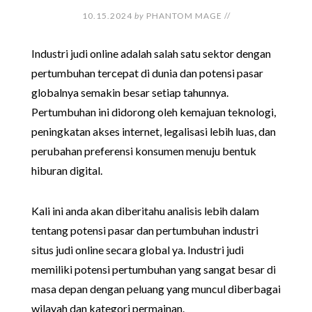
10.15.2024
by
PHANTOM MAGE
//
Industri judi online adalah salah satu sektor dengan
pertumbuhan tercepat di dunia dan potensi pasar
globalnya semakin besar setiap tahunnya.
Pertumbuhan ini didorong oleh kemajuan teknologi,
peningkatan akses internet, legalisasi lebih luas, dan
perubahan preferensi konsumen menuju bentuk
hiburan digital.
Kali ini anda akan diberitahu analisis lebih dalam
tentang potensi pasar dan pertumbuhan industri
situs judi online secara global ya. Industri judi
memiliki potensi pertumbuhan yang sangat besar di
masa depan dengan peluang yang muncul diberbagai
wilayah dan kategori permainan.