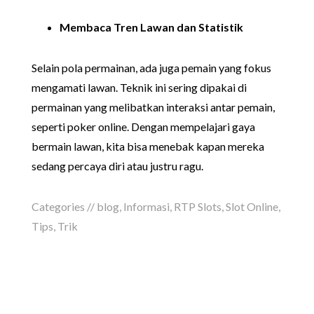
Membaca Tren Lawan dan Statistik
Selain pola permainan, ada juga pemain yang fokus
mengamati lawan. Teknik ini sering dipakai di
permainan yang melibatkan interaksi antar pemain,
seperti poker online. Dengan mempelajari gaya
bermain lawan, kita bisa menebak kapan mereka
sedang percaya diri atau justru ragu.
Categories //
blog
,
Informasi
,
RTP Slots
,
Slot Online
,
Tips
,
Trik