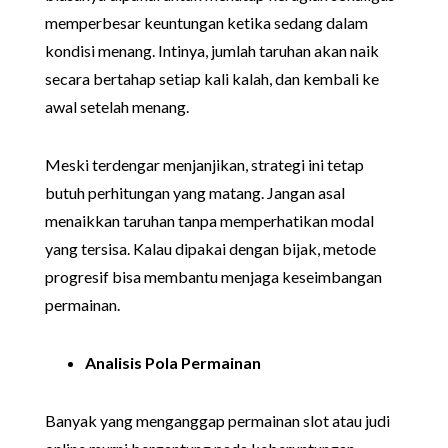
memperbesar keuntungan ketika sedang dalam
kondisi menang. Intinya, jumlah taruhan akan naik
secara bertahap setiap kali kalah, dan kembali ke
awal setelah menang.
Meski terdengar menjanjikan, strategi ini tetap
butuh perhitungan yang matang. Jangan asal
menaikkan taruhan tanpa memperhatikan modal
yang tersisa. Kalau dipakai dengan bijak, metode
progresif bisa membantu menjaga keseimbangan
permainan.
Analisis Pola Permainan
Banyak yang menganggap permainan slot atau judi