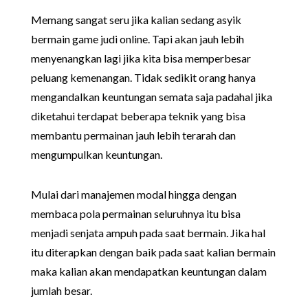
Memang sangat seru jika kalian sedang asyik
bermain game judi online. Tapi akan jauh lebih
menyenangkan lagi jika kita bisa memperbesar
peluang kemenangan. Tidak sedikit orang hanya
mengandalkan keuntungan semata saja padahal jika
diketahui terdapat beberapa teknik yang bisa
membantu permainan jauh lebih terarah dan
mengumpulkan keuntungan.
Mulai dari manajemen modal hingga dengan
membaca pola permainan seluruhnya itu bisa
menjadi senjata ampuh pada saat bermain. Jika hal
itu diterapkan dengan baik pada saat kalian bermain
maka kalian akan mendapatkan keuntungan dalam
jumlah besar.