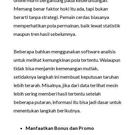
online murni bergantung pada keberuntungan.
Memang benar faktor hoki itu ada, tapi bukan
berarti tanpa strategi. Pemain cerdas biasanya
memperhatikan pola permainan, baik lewat statistik
maupun tren hasil sebelumnya.
Beberapa bahkan menggunakan software analisis
untuk melihat kemungkinan pola tertentu. Walaupun
tidak bisa menjamin kemenangan mutlak,
setidaknya langkah ini membuat keputusan taruhan
lebih terarah. Misalnya, jika dari data terlihat mesin
lebih sering memberi hasil tertentu setelah
beberapa putaran, informasi itu bisa jadi dasar untuk
menentukan langkah berikutnya.
Manfaatkan Bonus dan Promo