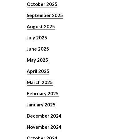
October 2025
September 2025
August 2025
July 2025
June 2025
May 2025
April 2025
March 2025
February 2025
January 2025
December 2024
November 2024
October 2024