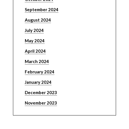
September 2024
August 2024
July 2024
May 2024
April 2024
March 2024
February 2024
January 2024
December 2023
November 2023