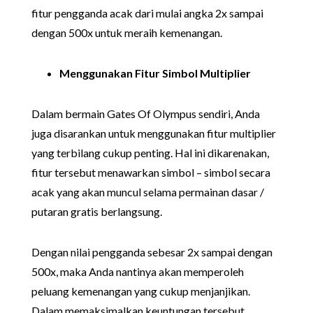
fitur pengganda acak dari mulai angka 2x sampai
dengan 500x untuk meraih kemenangan.
Menggunakan Fitur Simbol Multiplier
Dalam bermain Gates Of Olympus sendiri, Anda
juga disarankan untuk menggunakan fitur multiplier
yang terbilang cukup penting. Hal ini dikarenakan,
fitur tersebut menawarkan simbol – simbol secara
acak yang akan muncul selama permainan dasar /
putaran gratis berlangsung.
Dengan nilai pengganda sebesar 2x sampai dengan
500x, maka Anda nantinya akan memperoleh
peluang kemenangan yang cukup menjanjikan.
Dalam memaksimalkan keuntungan tersebut,