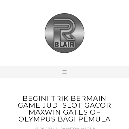
BEGINI TRIK BERMAIN
GAME JUDI SLOT GACOR
MAXWIN GATES OF
OLYMPUS BAGI PEMULA
12.29.2024
by
PHANTOM MAGE
//