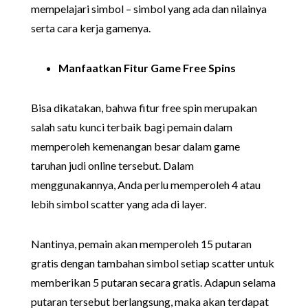
mempelajari simbol – simbol yang ada dan nilainya
serta cara kerja gamenya.
Manfaatkan Fitur Game Free Spins
Bisa dikatakan, bahwa fitur free spin merupakan
salah satu kunci terbaik bagi pemain dalam
memperoleh kemenangan besar dalam game
taruhan judi online tersebut. Dalam
menggunakannya, Anda perlu memperoleh 4 atau
lebih simbol scatter yang ada di layer.
Nantinya, pemain akan memperoleh 15 putaran
gratis dengan tambahan simbol setiap scatter untuk
memberikan 5 putaran secara gratis. Adapun selama
putaran tersebut berlangsung, maka akan terdapat