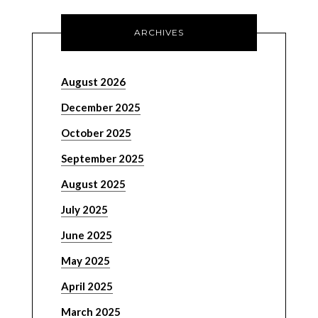
ARCHIVES
August 2026
December 2025
October 2025
September 2025
August 2025
July 2025
June 2025
May 2025
April 2025
March 2025